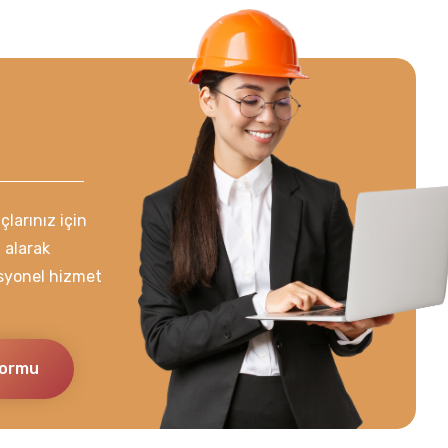
larınız için
 alarak
esyonel hizmet
Formu