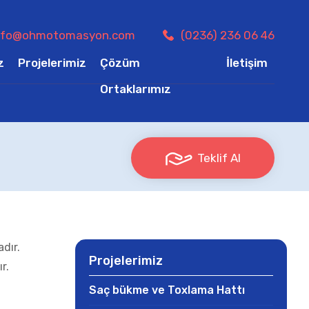
nfo@ohmotomasyon.com
(0236) 236 06 46
z
Projelerimiz
Çözüm
İletişim
Ortaklarımız
Teklif Al
dır.
Projelerimiz
ır.
Saç bükme ve Toxlama Hattı