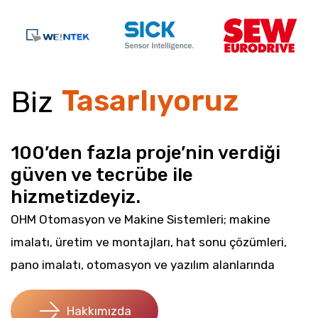
Geliştiriyoruz
Çalışıyoruz
Tasarlıyoruz
Biz
Planlıyoruz
100’den fazla proje’nin verdiği
güven ve tecrübe ile
hizmetizdeyiz.
OHM Otomasyon ve Makine Sistemleri; makine
imalatı, üretim ve montajları, hat sonu çözümleri,
pano imalatı, otomasyon ve yazılım alanlarında
müşterilerimizin maliyetini düşüren ve rekabet
gücünü artıran projeler üretmektedir.
Hakkımızda